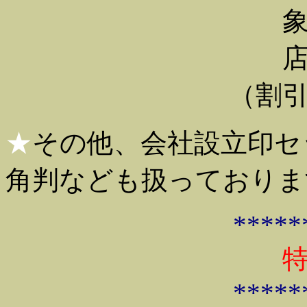
象
（割
★
その他、会社設立印セ
角判なども扱っておりま
*****
*****