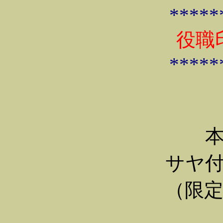
*****
役職
*****
本
サヤ
（限定